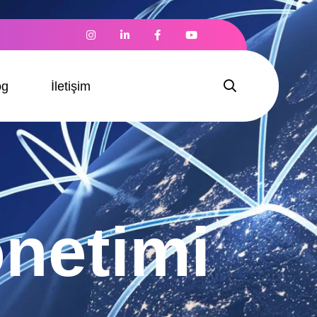
og
İletişim
netimi