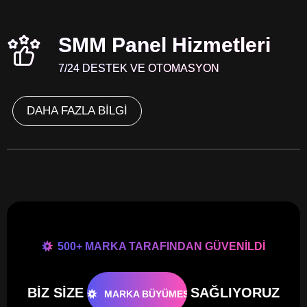
SMM Panel Hizmetleri
7/24 DESTEK VE OTOMASYON
DAHA FAZLA BİLGİ
500+ MARKA TARAFINDAN GÜVENİLDİ
BİZ SİZE
SAĞLIYORUZ
MARKA BÜYÜMESİ
İÇERİK ÜRETİMİ
D