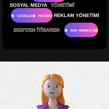
SOSYAL MEDYA
YÖNETİMİ
REKLAM YÖNETİMİ
GOOGLE
FACEBOOK
INSTAGRAM
2020'DEN İTİBAREN
500+ MARKA İŞBİRLİĞİ