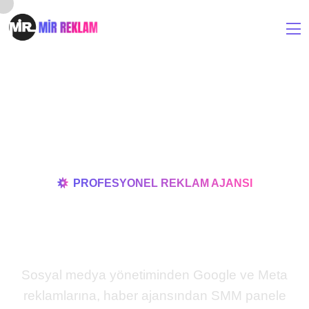
PROFESYONEL REKLAM AJANSI
Dijital Gücünüz
Olalım!
Sosyal medya yönetiminden Google ve Meta
reklamlarına, haber ajansından SMM panele